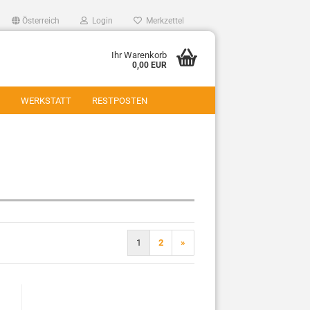
Österreich
Login
Merkzettel
Ihr Warenkorb
0,00 EUR
WERKSTATT
RESTPOSTEN
1
2
»