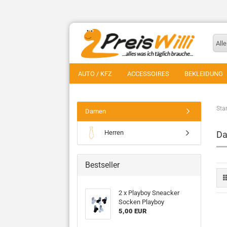
Alle
AUTO / KFZ
ACCESSOIRES
BEKLEIDUNG
Star
Damen
Herren
D
Bestseller
2 x Playboy Sneacker
Socken Playboy
5,00 EUR