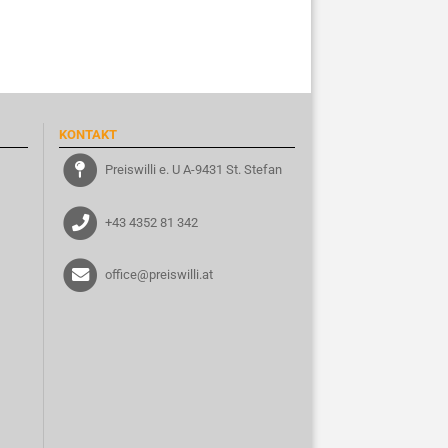
KONTAKT
Preiswilli e. U A-9431 St. Stefan
+43 4352 81 342
office@preiswilli.at