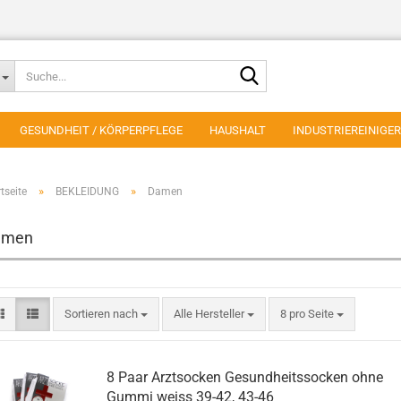
Suche...
GESUNDHEIT / KÖRPERPFLEGE
HAUSHALT
INDUSTRIEREINIGER
»
»
tseite
BEKLEIDUNG
Damen
amen
Sortieren nach
pro Seite
Sortieren nach
Alle Hersteller
8 pro Seite
8 Paar Arztsocken Gesundheitssocken ohne
Gummi weiss 39-42, 43-46