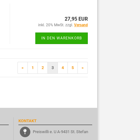
27,95 EUR
inkl. 20% MwSt. zzgl.
Versand
IN DEN WARENKORB
«
1
2
3
4
5
»
KONTAKT
Preiswilli e. U A-9431 St. Stefan