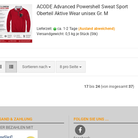
ACODE Advanced Powershell Sweat Sport
Oberteil Aktive Wear unisex Gr. M
Lieferzeit:
ca. 1-2 Tage
(Ausland abweichend)
Versandgewicht:
0,5
kg je Stück (Stk)
Sortieren nach
pro Seite
Sortieren nach
8 pro Seite
17
bis
24
(von insgesamt
37
)
SAND & ZAHLUNG
FOLGEN SIE UNS ...
HER BEZAHLEN MIT