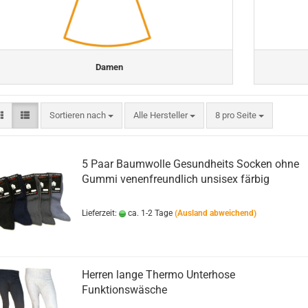
Damen
Sortieren nach
pro Seite
Sortieren nach
Alle Hersteller
8 pro Seite
5 Paar Baumwolle Gesundheits Socken ohne
Gummi venenfreundlich unsisex färbig
Lieferzeit:
ca. 1-2 Tage
(Ausland abweichend)
Herren lange Thermo Unterhose
Funktionswäsche