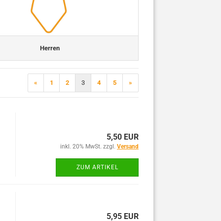
Herren
«
1
2
3
4
5
»
5,50 EUR
inkl. 20% MwSt. zzgl.
Versand
ZUM ARTIKEL
5,95 EUR