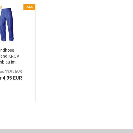
-54%
ndhose
tland KRÖV
nblau im
VERKAUF
reis 11,95 EUR
r 4,95 EUR