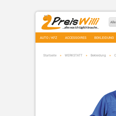
Alle
AUTO / KFZ
ACCESSOIRES
BEKLEIDUNG
»
»
»
Startseite
WERKSTATT
Bekleidung
C