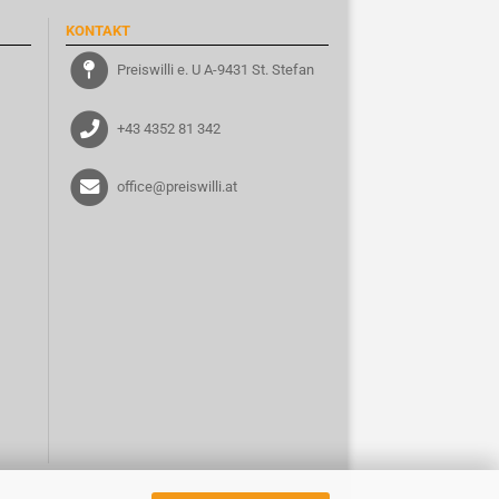
KONTAKT
Preiswilli e. U A-9431 St. Stefan
+43 4352 81 342
office@preiswilli.at