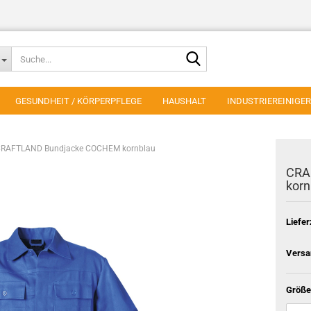
Suche...
GESUNDHEIT / KÖRPERPFLEGE
HAUSHALT
INDUSTRIEREINIGER
RAFTLAND Bundjacke COCHEM kornblau
CRA
korn
Liefer
Versa
Größe