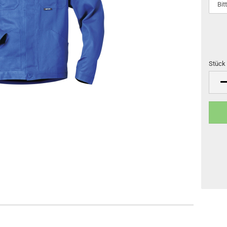
Stück 
Stück
(Stk)